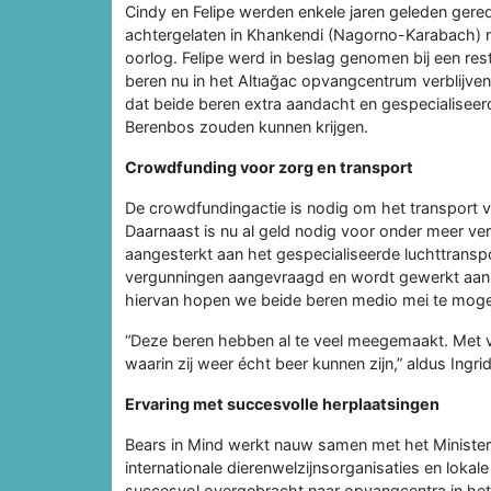
Cindy en Felipe werden enkele jaren geleden gered 
achtergelaten in Khankendi (Nagorno-Karabach) 
oorlog. Felipe werd in beslag genomen bij een res
beren nu in het Altıağac opvangcentrum verblijven
dat beide beren extra aandacht en gespecialiseer
Berenbos zouden kunnen krijgen.
Crowdfunding voor zorg en transport
De crowdfundingactie is nodig om het transport v
Daarnaast is nu al geld nodig voor onder meer v
aangesterkt aan het gespecialiseerde luchttrans
vergunningen aangevraagd en wordt gewerkt aan de
hiervan hopen we beide beren medio mei te mog
“Deze beren hebben al te veel meegemaakt. Met
waarin zij weer écht beer kunnen zijn,” aldus Ingri
Ervaring met succesvolle herplaatsingen
Bears in Mind werkt nauw samen met het Ministeri
internationale dierenwelzijnsorganisaties en lokal
succesvol overgebracht naar opvangcentra in het V