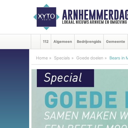
ARNHEMMERDAG
lokaal nieuws arnhem en omgeving
112
Algemeen
Bedrijvengids
Gemeente
Home
Specials
Goede doelen
Bears in 