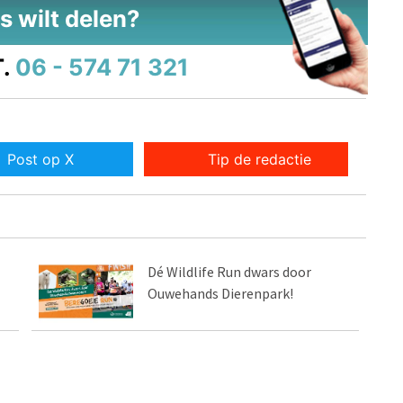
s wilt delen?
.
06 - 574 71 321
Post op X
Tip de redactie
Dé Wildlife Run dwars door
Ouwehands Dierenpark!