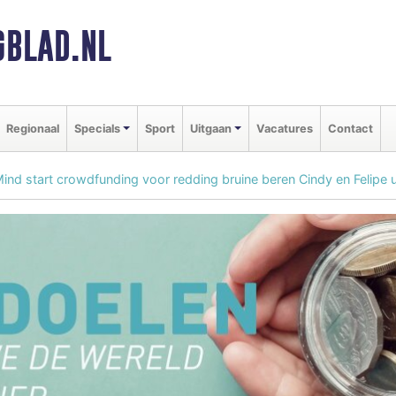
BLAD.NL
Regionaal
Specials
Sport
Uitgaan
Vacatures
Contact
Mind start crowdfunding voor redding bruine beren Cindy en Felipe u