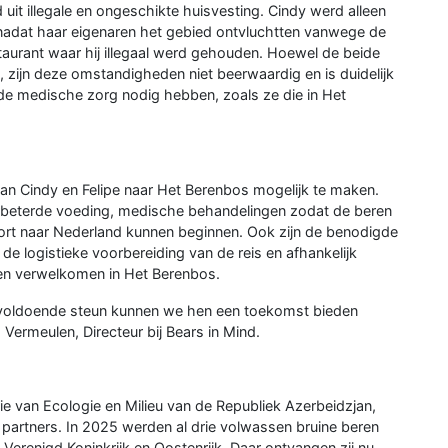
uit illegale en ongeschikte huisvesting. Cindy werd alleen
nadat haar eigenaren het gebied ontvluchtten vanwege de
taurant waar hij illegaal werd gehouden. Hoewel de beide
, zijn deze omstandigheden niet beerwaardig en is duidelijk
de medische zorg nodig hebben, zoals ze die in Het
an Cindy en Felipe naar Het Berenbos mogelijk te maken.
erbeterde voeding, medische behandelingen zodat de beren
port naar Nederland kunnen beginnen. Ook zijn de benodigde
 logistieke voorbereiding van de reis en afhankelijk
en verwelkomen in Het Berenbos.
 voldoende steun kunnen we hen een toekomst bieden
d Vermeulen, Directeur bij Bears in Mind.
e van Ecologie en Milieu van de Republiek Azerbeidzjan,
e partners. In 2025 werden al drie volwassen bruine beren
erenigd Koninkrijk en Oostenrijk. Daar ontvangen zij nu