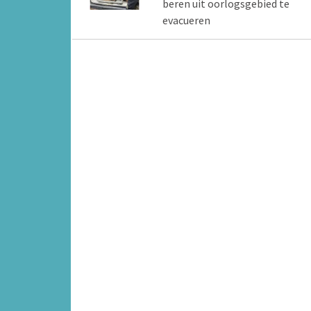
beren uit oorlogsgebied te
evacueren