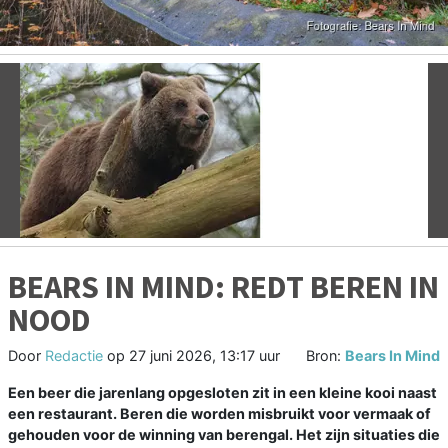
Vorige
V
BEARS IN MIND: REDT BEREN IN
NOOD
Door
Redactie
op
27 juni 2026, 13:17 uur
Bron:
Bears In Mind
Een beer die jarenlang opgesloten zit in een kleine kooi naast
een restaurant. Beren die worden misbruikt voor vermaak of
gehouden voor de winning van berengal. Het zijn situaties die