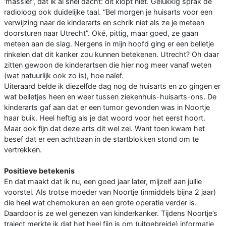
'massief', dat ik al snel dacht: dit klopt niet. Gelukkig sprak de
radioloog ook duidelijke taal. “Bel morgen je huisarts voor een
verwijzing naar de kinderarts en schrik niet als ze je meteen
doorsturen naar Utrecht”. Oké, pittig, maar goed, ze gaan
meteen aan de slag. Nergens in mijn hoofd ging er een belletje
rinkelen dat dit kanker zou kunnen betekenen. Utrecht? Oh daar
zitten gewoon de kinderartsen die hier nog meer vanaf weten
(wat natuurlijk ook zo is), hoe naïef.
Uiteraard belde ik diezelfde dag nog de huisarts en zo gingen er
wat belletjes heen en weer tussen ziekenhuis-huisarts-ons. De
kinderarts gaf aan dat er een tumor gevonden was in Noortje
haar buik. Heel heftig als je dat woord voor het eerst hoort.
Maar ook fijn dat deze arts dit wel zei. Want toen kwam het
besef dat er een achtbaan in de startblokken stond om te
vertrekken.
Positieve betekenis
En dat maakt dat ik nu, een goed jaar later, mijzelf aan jullie
voorstel. Als trotse moeder van Noortje (inmiddels bijna 2 jaar)
die heel wat chemokuren en een grote operatie verder is.
Daardoor is ze wel genezen van kinderkanker. Tijdens Noortje’s
traject merkte ik dat het heel fijn is om (uitgebreide) informatie