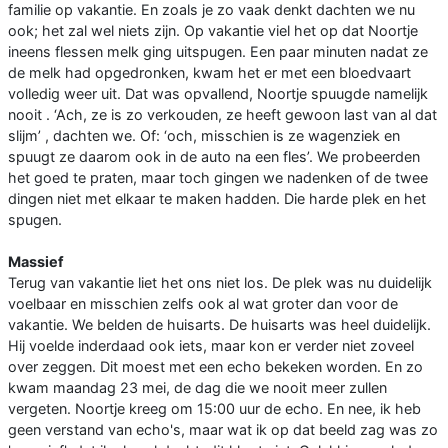
familie op vakantie. En zoals je zo vaak denkt dachten we nu
ook; het zal wel niets zijn. Op vakantie viel het op dat Noortje
ineens flessen melk ging uitspugen. Een paar minuten nadat ze
de melk had opgedronken, kwam het er met een bloedvaart
volledig weer uit. Dat was opvallend, Noortje spuugde namelijk
nooit . ‘Ach, ze is zo verkouden, ze heeft gewoon last van al dat
slijm’ , dachten we. Of: ‘och, misschien is ze wagenziek en
spuugt ze daarom ook in de auto na een fles’. We probeerden
het goed te praten, maar toch gingen we nadenken of de twee
dingen niet met elkaar te maken hadden. Die harde plek en het
spugen.
Massief
Terug van vakantie liet het ons niet los. De plek was nu duidelijk
voelbaar en misschien zelfs ook al wat groter dan voor de
vakantie. We belden de huisarts. De huisarts was heel duidelijk.
Hij voelde inderdaad ook iets, maar kon er verder niet zoveel
over zeggen. Dit moest met een echo bekeken worden. En zo
kwam maandag 23 mei, de dag die we nooit meer zullen
vergeten. Noortje kreeg om 15:00 uur de echo. En nee, ik heb
geen verstand van echo's, maar wat ik op dat beeld zag was zo