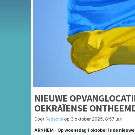
NIEUWE OPVANGLOCATI
OEKRAÏENSE ONTHEEMD
Door
Redactie
op
3 oktober 2025, 8:57 uur
ARNHEM - Op woensdag 1 oktober is de nieuwe