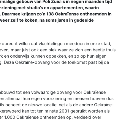
malige gebouw van Poli Zuid is in negen maanden tijd
ziening met studio’s en appartementen, waarin
. Daarmee krijgen zo’n 138 Oekraïense ontheemden in
eer zelf te koken, na soms jaren in gedeelde
 oprecht willen dat vluchtelingen meedoen in onze stad,
ven, maar juist ook een plek waar ze zich een beetje thuis
rk en onderwijs kunnen oppakken, en zo op hun eigen
g. Deze Oekraïne-opvang voor de toekomst past bij de
mgebouwd tot een volwaardige opvang voor Oekraïense
n allemaal hun eigen voorziening en mensen hoeven dus
ls beheert de nieuwe locatie, net als de andere Oekraïne-
kerswoerd kan tot ten minste 2031 gebruikt worden als
r 1.000 Oekraïense ontheemden op, verdeeld over