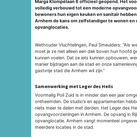
Marga Klompélaan 6 officieel geopend. Het voor
volledig verbouwd tot een moderne opvangvoor
bewoners hun eigen keuken en sanitair hebben
Arnhem de kans om zelfstandiger te wonen en w
opvanglocaties.
Wethouder Vluchtelingen, Paul Smeulders: “Als we
moet je ze niet alleen een dak boven hun hoofd ge
kunnen voelen. Dat ze iets kunnen opbouwen, we
manier bijdragen aan de stad en onze samenlevin
gastvrije stad die Arnhem wil zijn.”
Samenwerking met Leger des Heils
Voormalig Poli Zuid is in minder dan een jaar o
ontheemden. De studio’s en appartementen hebbe
niets meer te delen met derden. Het Leger des Hei
opvangvoorzieningen in Arnhem. De opvang in Rij
opvanglocatie. Arnhem vangt momenteel ongevee
meerdere locaties in de stad.