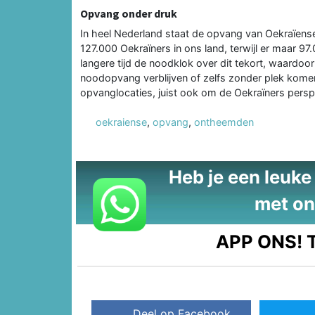
Opvang onder druk
In heel Nederland staat de opvang van Oekraïense 
127.000 Oekraïners in ons land, terwijl er maar 97
langere tijd de noodklok over dit tekort, waardoo
noodopvang verblijven of zelfs zonder plek komen 
opvanglocaties, juist ook om de Oekraïners persp
oekraiense
,
opvang
,
ontheemden
Heb je een leuke t
met on
APP ONS!
T
Deel op Facebook