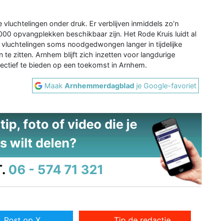
vluchtelingen onder druk. Er verblijven inmiddels zo’n
.000 opvangplekken beschikbaar zijn. Het Rode Kruis luidt al
r vluchtelingen soms noodgedwongen langer in tijdelijke
te zitten. Arnhem blijft zich inzetten voor langdurige
ectief te bieden op een toekomst in Arnhem.
Maak
Arnhemmerdagblad
je Google-favoriet
ip, foto of video die je
s wilt delen?
.
06 - 574 71 321
Post op X
Tip de redactie