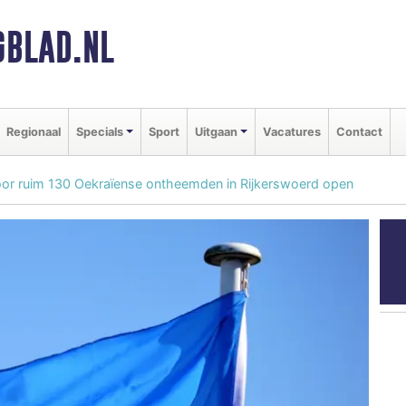
BLAD.NL
Regionaal
Specials
Sport
Uitgaan
Vacatures
Contact
or ruim 130 Oekraïense ontheemden in Rijkerswoerd open