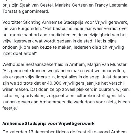
prijs zijn Sjaak van Gestel, Mariska Gertsen en Francy Leatemia-
Tomatala genomineerd.
Voorzitter Stichting Arnhemse Stadsprijs voor Vrijwilligerswerk,
Ine van Burgsteden: “Het bestuur is ieder jaar weer verrast over
het mooie aanbod aan kandidaten en de veelzijdigheid van het
vrijwilligerswerk wat wordt gedaan in de stad. Het is bijna
ondoenlijk om een keuze te maken, Iedereen die zich vrijwillig
inzet doet ertoe!"
Wethouder Bestaanszekerheid in Arnhem, Marjan van Munster:
“Als gemeente kunnen we plannen maken wat we maar willen,
als er geen vrijwilligers zijn, loopt alles in de soep. Juist daarom
zijn we zo trots dat er 40.000 vrijwilligers jaarlijks het verschil
willen maken. Dat doen ze op zoveel plekken; in buurten, wijken,
scholen, sportvelden, zorgcentra en culturele instellingen. Iets
kunnen geven aan Arnhemmers die werk doen voor niets, is een
feestje."
Arnhemse Stadsprijs voor Vrijwilligerswerk
Op zaterdag 13 december tijdens de feestelijke avond Arnhem