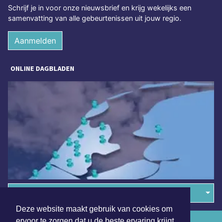
Schrijf je in voor onze nieuwsbrief en krijg wekelijks een
samenvatting van alle gebeurtenissen uit jouw regio.
Aanmelden
ONLINE DAGBLADEN
Overige dagbladen in de regio
Deze website maakt gebruik van cookies om
ervoor te zorgen dat u de beste ervaring krijgt