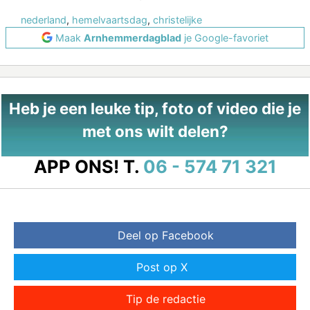
nederland
,
hemelvaartsdag
,
christelijke
Maak
Arnhemmerdagblad
je Google-favoriet
Heb je een leuke tip, foto of video die je
met ons wilt delen?
APP ONS!
T.
06 - 574 71 321
Deel op Facebook
Post op X
Tip de redactie