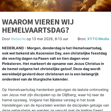
WAAROM VIEREN WIJ
HEMELVAARTSDAG?
Door
Redactie
op
13 mei 2026, 8:13 uur
Bron:
XYTO Media
NEDERLAND - Morgen, donderdag is het Hemelvaartsdag,
ook wel bekend als Ascension Day, een christelijke feestdag
die veertig dagen na Pasen valt en tien dagen voor
Pinksteren. Het markeert de opname van Jezus Christus in
de hemel volgens het christelijke geloof. Deze dag wordt
wereldwijd gevierd door christenen en is een belangrijk
onderdeel van de liturgische kalender.
Op Hemelvaartsdag herdenken gelovigen de laatste ontmoeting
van Jezus met zijn discipelen op de Olijfberg, waar hij naar de
hemel opsteeg. Volgens het Bijbelse verslag in het boek
Handelingen van de Apostelen werden de discipelen getuige van
deze gebeurtenis en werden ze vervuld met de Heilige Geest,