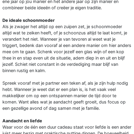
ene jaar op jou manier en het andere jaar op zijn manier en
combineer beide ideeën of creëer je eigen traditie.
De ideale schoonmoeder
Als je zwager het altijd op een zuipen zet, je schoonmoeder
altijd wat te zeiken heeft, of je schoonzus altijd te laat komt, je
verandert het niet. Wanneer je van tevoren al weet wat je
triggert, bedenk dan vooraf al een andere manier om hier anders
mee om te gaan. Schenk voor jezelf een glas wijn of een kop
thee in en stap even uit de situatie, adem diep in en uit en blijf
jezelf. Schiet niet constant in de verdediging maar blijf van
binnen rustig en kalm.
Spreek vooraf met je partner een teken af, als je zijn hulp nodig
hebt. Wanneer je weet dat er een plan is, is het vaak veel
makkelijker om op een ontspannen manier de tijd door te
komen. Want alles wat je aandacht geeft groeit, dus focus op
een gezellige avond of dag samen met je familie.
Aandacht en liefde
Waar voor de één een duur cadeau staat voor liefde is een ander
juist meer bezig met praktische nuttige dingen. De hoeveelheid