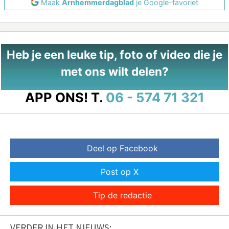
Maak
Arnhemmerdagblad
je Google-favoriet
Heb je een leuke tip, foto of video die je
met ons wilt delen?
APP ONS!
T.
06 - 574 71 321
Deel op Facebook
Post op X
Tip de redactie
VERDER IN HET NIEUWS: