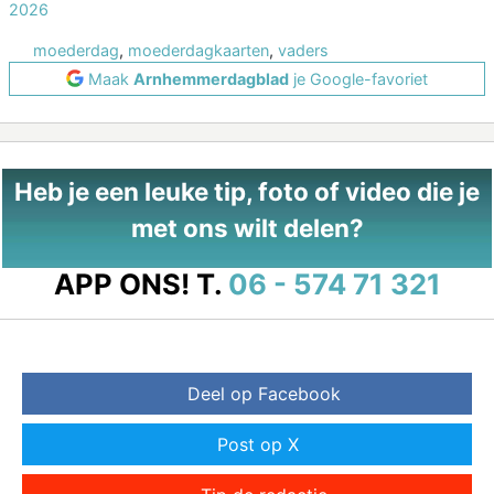
2026
moederdag
,
moederdagkaarten
,
vaders
Maak
Arnhemmerdagblad
je Google-favoriet
Heb je een leuke tip, foto of video die je
met ons wilt delen?
APP ONS!
T.
06 - 574 71 321
Deel op Facebook
Post op X