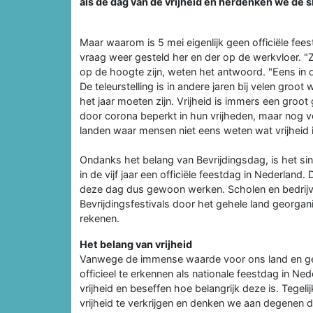
als de dag van de vrijheid en herdenken we de s
Maar waarom is 5 mei eigenlijk geen officiële feest
vraag weer gesteld her en der op de werkvloer. "Zij
op de hoogte zijn, weten het antwoord. "Eens in de 
De teleurstelling is in andere jaren bij velen groo
het jaar moeten zijn. Vrijheid is immers een groo
door corona beperkt in hun vrijheden, maar nog vee
landen waar mensen niet eens weten wat vrijheid 
Ondanks het belang van Bevrijdingsdag, is het si
in de vijf jaar een officiële feestdag in Nederlan
deze dag dus gewoon werken. Scholen en bedrijven 
Bevrijdingsfestivals door het gehele land georgan
rekenen.
Het belang van vrijheid
Vanwege de immense waarde voor ons land en ges
officieel te erkennen als nationale feestdag in N
vrijheid en beseffen hoe belangrijk deze is. Tegelij
vrijheid te verkrijgen en denken we aan degenen 