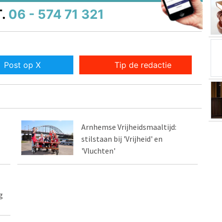
.
06 - 574 71 321
Post op X
Tip de redactie
Arnhemse Vrijheidsmaaltijd:
stilstaan bij 'Vrijheid' en
'Vluchten'
g