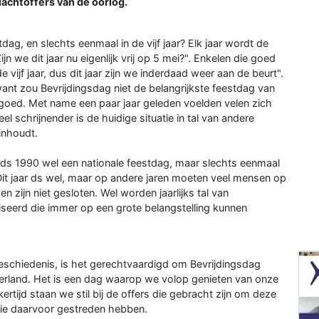
lachtoffers van de oorlog.
dag, en slechts eenmaal in de vijf jaar? Elk jaar wordt de
n we dit jaar nu eigenlijk vrij op 5 mei?". Enkelen die goed
vijf jaar, dus dit jaar zijn we inderdaad weer aan de beurt".
t want zou Bevrijdingsdag niet de belangrijkste feestdag van
t goed. Met name een paar jaar geleden voelden velen zich
l schrijnender is de huidige situatie in tal van andere
inhoudt.
nds 1990 wel een nationale feestdag, maar slechts eenmaal
d. Dit jaar ds wel, maar op andere jaren moeten veel mensen op
zijn niet gesloten. Wel worden jaarlijks tal van
iseerd die immer op een grote belangstelling kunnen
chiedenis, is het gerechtvaardigd om Bevrijdingsdag
ederland. Het is een dag waarop we volop genieten van onze
kertijd staan we stil bij de offers die gebracht zijn om deze
die daarvoor gestreden hebben.