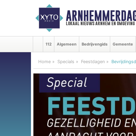
ARNHEMMERDAG
lokaal nieuws arnhem en omgeving
112
Algemeen
Bedrijvengids
Gemeente
Home
Specials
Feestdagen
Bevrijdingsd