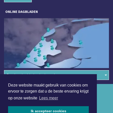
ONLINE DAGBLADEN
Overige dagbladen in de regio
Deze website maakt gebruik van cookies om
Algemene voorwaarden
ervoor te zorgen dat u de beste ervaring krijgt
op onze website
Lees meer
Disclaimer
Privacy Statement
Ik accepteer cookies