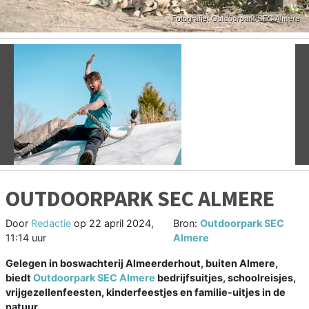
Vorige
V
OUTDOORPARK SEC ALMERE
Door
Redactie
op
22 april 2024,
Bron:
Outdoorpark SEC
11:14 uur
Almere
Gelegen in boswachterij Almeerderhout, buiten Almere,
biedt
Outdoorpark SEC Almere
bedrijfsuitjes, schoolreisjes,
vrijgezellenfeesten, kinderfeestjes en familie-uitjes in de
natuur.