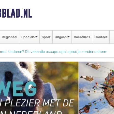
BLAD.NL
Regionaal
Specials
Sport
Uitgaan
Vacatures
Contact
 met kinderen? Dit vakantie escape spel speel je zonder scherm