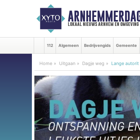
ARNHEMMERDAG
lokaal nieuws arnhem en omgeving
112
Algemeen
Bedrijvengids
Gemeente
Home
Uitgaan
Dagje weg
Lange autorit