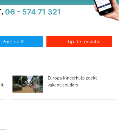
.
06 - 574 71 321
Post op X
Tip de redactie
Europa Kinderhulp zoekt
it
vakantieouders