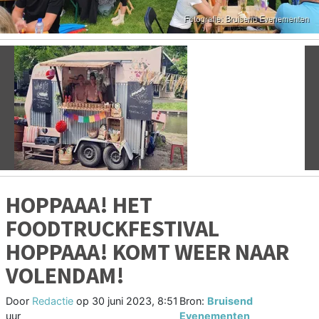
Vorige
V
HOPPAAA! HET
FOODTRUCKFESTIVAL
HOPPAAA! KOMT WEER NAAR
VOLENDAM!
Door
Redactie
op
30 juni 2023, 8:51
Bron:
Bruisend
uur
Evenementen