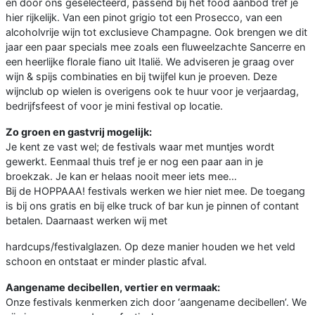
en door ons geselecteerd, passend bij het food aanbod tref je
hier rijkelijk. Van een pinot grigio tot een Prosecco, van een
alcoholvrije wijn tot exclusieve Champagne. Ook brengen we dit
jaar een paar specials mee zoals een fluweelzachte Sancerre en
een heerlijke florale fiano uit Italië. We adviseren je graag over
wijn & spijs combinaties en bij twijfel kun je proeven. Deze
wijnclub op wielen is overigens ook te huur voor je verjaardag,
bedrijfsfeest of voor je mini festival op locatie.
Zo groen en gastvrij mogelijk:
Je kent ze vast wel; de festivals waar met muntjes wordt
gewerkt. Eenmaal thuis tref je er nog een paar aan in je
broekzak. Je kan er helaas nooit meer iets mee…
Bij de HOPPAAA! festivals werken we hier niet mee. De toegang
is bij ons gratis en bij elke truck of bar kun je pinnen of contant
betalen. Daarnaast werken wij met
hardcups/festivalglazen. Op deze manier houden we het veld
schoon en ontstaat er minder plastic afval.
Aangename decibellen, vertier en vermaak:
Onze festivals kenmerken zich door ‘aangename decibellen’. We