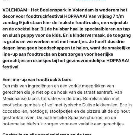
VOLENDAM - Het Boelenspark in Volendam is wederom het
decor voor foodtruckfestival HOPPAAA! Van vrijdag 7 t/m
zondag 9 juli staan hier de leukste foodtrucks, een wijnclub
en de cocktailbar. Bij de huisbar haal je speciaalbieren op tap
en slush puppy voor de kids. Er is kindervermaak, de toegang
is gratis en we werken niet met muntjes. Je hoeft dus drie
dagen lang geen boodschappen te halen, want de smakelijke
line-up aan foodtrucks en bars zorgen voor heerlijke
gerechtjes en drankjes bij het gezinsvriendelijke HOPPAAA!
festival.
Een line-up van foodtruck & bars:
Een mix van ingrediënten en een vorkje meeprikken van
gerechten die je niet op de hoek van de straat aantreft. Van
Mexicaanse taco’s tot saté van de bbq. Borrelschalen met
exotische gamba’s of vol met typische Duitse lekkernijen. Er zijn
cocosbollen, hotdogs, stoofpotjes en de pizza’s uit de op hout
gestookte oven. De authentieke Spaanse churros, en de
botermalse biefstuk zorgen voor een variatie aan gerechtjes.
Cocktails en alle speciaalbieren op de tap: