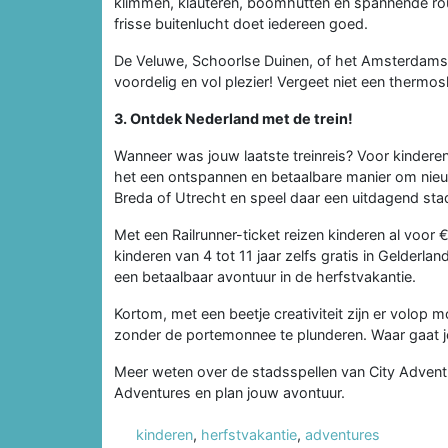
klimmen, klauteren, boomhutten en spannende rout
frisse buitenlucht doet iedereen goed.
De Veluwe, Schoorlse Duinen, of het Amsterdamse
voordelig en vol plezier! Vergeet niet een therm
3. Ontdek Nederland met de trein!
Wanneer was jouw laatste treinreis? Voor kinderen 
het een ontspannen en betaalbare manier om nieu
Breda of Utrecht en speel daar een uitdagend sta
Met een Railrunner-ticket reizen kinderen al voor
kinderen van 4 tot 11 jaar zelfs gratis in Gelderlan
een betaalbaar avontuur in de herfstvakantie.
Kortom, met een beetje creativiteit zijn er volop 
zonder de portemonnee te plunderen. Waar gaat 
Meer weten over de stadsspellen van City Adven
Adventures en plan jouw avontuur.
kinderen
,
herfstvakantie
,
adventures