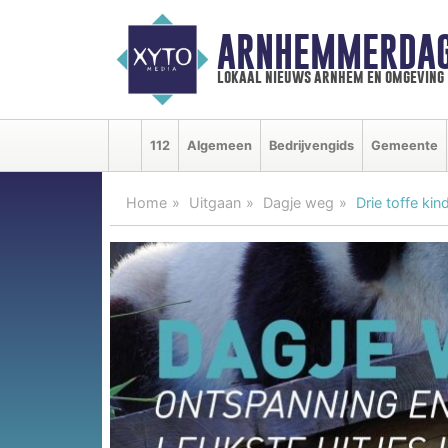
ARNHEMMERDAG
lokaal nieuws arnhem en omgeving
112
Algemeen
Bedrijvengids
Gemeente
Home
Uitgaan
Dagje weg
Drie toffe kin