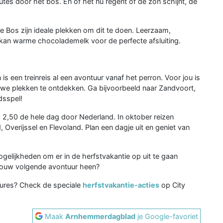
es door het bos. En of het nu regent of de zon schijnt, de
 Bos zijn ideale plekken om dit te doen. Leerzaam,
oskan warme chocolademelk voor de perfecte afsluiting.
is een treinreis al een avontuur vanaf het perron. Voor jou is
we plekken te ontdekken. Ga bijvoorbeeld naar Zandvoort,
dsspel!
 € 2,50 de hele dag door Nederland. In oktober reizen
d, Overijssel en Flevoland. Plan een dagje uit en geniet van
mogelijkheden om er in de herfstvakantie op uit te gaan
jouw volgende avontuur heen?
tures? Check de speciale
herfstvakantie-acties
op City
Maak
Arnhemmerdagblad
je Google-favoriet