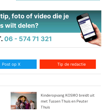
ip, foto of video die je
s wilt delen?
.
06 - 574 71 321
Post op X
Tip de redactie
Kinderopvang KOSMO breidt uit
met Tussen Thuis en Peuter
Thuis