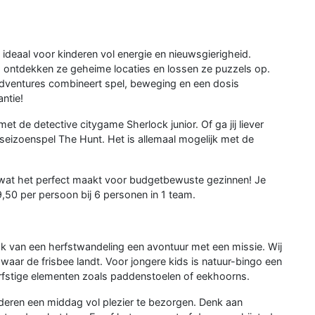
 ideaal voor kinderen vol energie en nieuwsgierigheid.
 ontdekken ze geheime locaties en lossen ze puzzels op.
Adventures combineert spel, beweging en een dosis
antie!
t de detective citygame Sherlock junior. Of ga jij liever
htseizoenspel The Hunt. Het is allemaal mogelijk met de
, wat het perfect maakt voor budgetbewuste gezinnen! Je
9,50 per persoon bij 6 personen in 1 team.
aak van een herfstwandeling een avontuur met een missie. Wij
aar de frisbee landt. Voor jongere kids is natuur-bingo een
herfstige elementen zoals paddenstoelen of eekhoorns.
deren een middag vol plezier te bezorgen. Denk aan