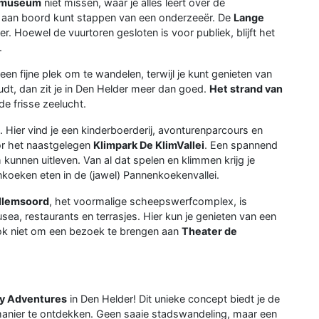
emuseum
niet missen, waar je alles leert over de
s aan boord kunt stappen van een onderzeeër. De
Lange
. Hoewel de vuurtoren gesloten is voor publiek, blijft het
.
een fijne plek om te wandelen, terwijl je kunt genieten van
udt, dan zit je in Den Helder meer dan goed.
Het strand van
 de frisse zeelucht.
 Hier vind je een kinderboerderij, avonturenparcours en
voor het naastgelegen
Klimpark De KlimVallei
. Een spannend
unnen uitleven. Van al dat spelen en klimmen krijg je
nkoeken eten in de (jawel) Pannenkoekenvallei.
llemsoord
, het voormalige scheepswerfcomplex, is
ea, restaurants en terrasjes. Hier kun je genieten van een
t ook niet om een bezoek te brengen aan
Theater de
ty Adventures
in Den Helder! Dit unieke concept biedt je de
manier te ontdekken. Geen saaie stadswandeling, maar een