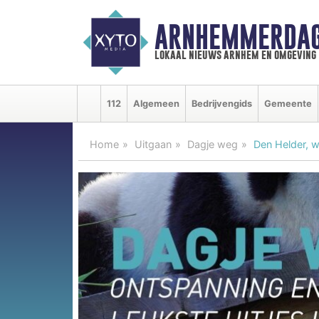
ARNHEMMERDAG
lokaal nieuws arnhem en omgeving
112
Algemeen
Bedrijvengids
Gemeente
Home
Uitgaan
Dagje weg
Den Helder, w