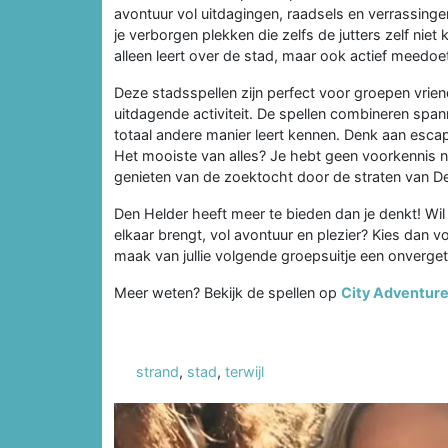
avontuur vol uitdagingen, raadsels en verrassingen
je verborgen plekken die zelfs de jutters zelf niet 
alleen leert over de stad, maar ook actief meedoe
Deze stadsspellen zijn perfect voor groepen vriend
uitdagende activiteit. De spellen combineren spann
totaal andere manier leert kennen. Denk aan esca
Het mooiste van alles? Je hebt geen voorkennis n
genieten van de zoektocht door de straten van De
Den Helder heeft meer te bieden dan je denkt! Wil 
elkaar brengt, vol avontuur en plezier? Kies dan 
maak van jullie volgende groepsuitje een onvergete
Meer weten? Bekijk de spellen op
City Adventur
strand
,
stad
,
terwijl