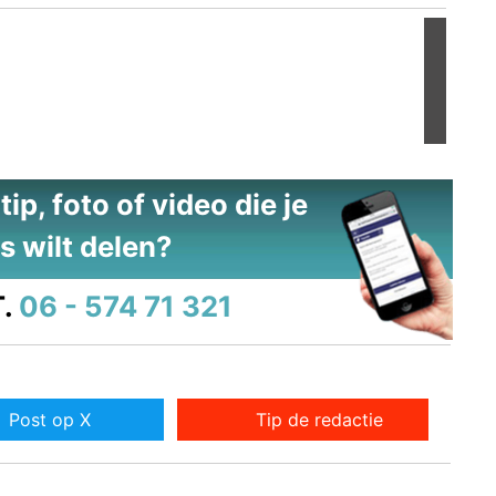
Volgend
ip, foto of video die je
s wilt delen?
.
06 - 574 71 321
Post op X
Tip de redactie