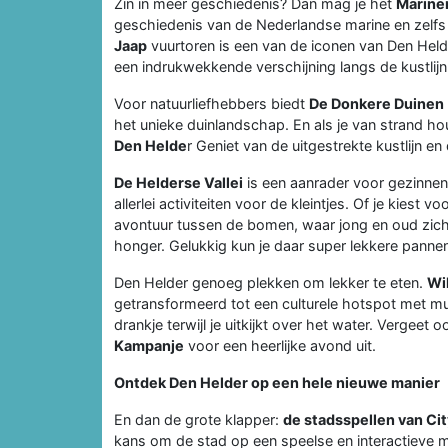
Zin in meer geschiedenis? Dan mag je het
Marin
geschiedenis van de Nederlandse marine en zelf
Jaap
vuurtoren is een van de iconen van Den Helder
een indrukwekkende verschijning langs de kustlijn
Voor natuurliefhebbers biedt
De Donkere Duinen
het unieke duinlandschap. En als je van strand ho
Den Helde
r Geniet van de uitgestrekte kustlijn en
De Helderse Vallei
is een aanrader voor gezinnen.
allerlei activiteiten voor de kleintjes. Of je kiest 
avontuur tussen de bomen, waar jong en oud zich k
honger. Gelukkig kun je daar super lekkere panne
Den Helder genoeg plekken om lekker te eten.
Wi
getransformeerd tot een culturele hotspot met mus
drankje terwijl je uitkijkt over het water. Vergee
Kampanje
voor een heerlijke avond uit.
Ontdek Den Helder op een hele nieuwe manier
En dan de grote klapper:
de stadsspellen van Ci
kans om de stad op een speelse en interactieve 