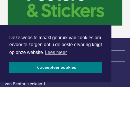
Deze website maakt gebruik van cookies om
ervoor te zorgen dat u de beste ervaring krijgt
op onze website
Lees meer
|
Nieuws | Sport | Evenementen
Ik accepteer cookies
Hoofdvestiging:
van Benthuizenlaan 1
1701 BZ Heerhugowaard
072 8200 600
redactie@xyto.nl
www.xyto.nl
SOCIAL MEDIA