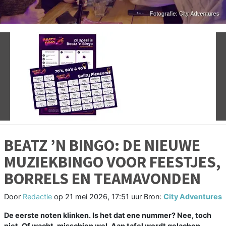
Vorige
V
BEATZ ’N BINGO: DE NIEUWE
MUZIEKBINGO VOOR FEESTJES,
BORRELS EN TEAMAVONDEN
Door
Redactie
op
21 mei 2026, 17:51 uur
Bron:
City Adventures
De eerste noten klinken. Is het dat ene nummer? Nee, toch
niet. Of wacht, misschien wel. Aan tafel wordt gelachen,