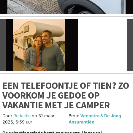
Vorige
V
EEN TELEFOONTJE OF TIEN? ZO
VOORKOM JE GEDOE OP
VAKANTIE MET JE CAMPER
Door
Redactie
op
31 maart
Bron:
Veenstra & De Jong
2026, 6:59 uur
Assurantiën
De vakantieperiode komt er weer aan. Voor veel