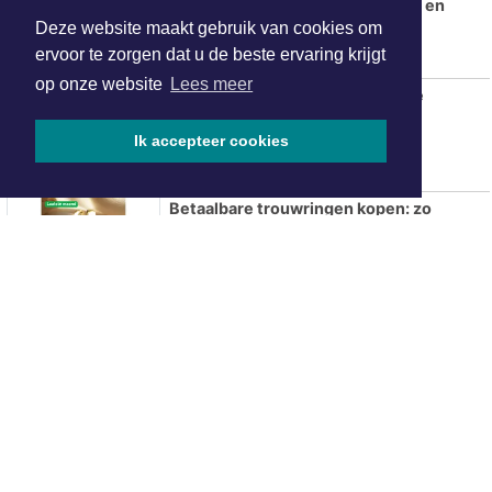
snelheidscontroles in Nederland en
Deze website maakt gebruik van cookies om
populaire vakantielanden
ervoor te zorgen dat u de beste ervaring krijgt
op onze website
Lees meer
Gelders programma Week van de
Rechtstaat
Ik accepteer cookies
Betaalbare trouwringen kopen: zo
bespaar je zonder in te leveren op
kwaliteit
Hotels in Arnhem
ONZE
PARTNERS