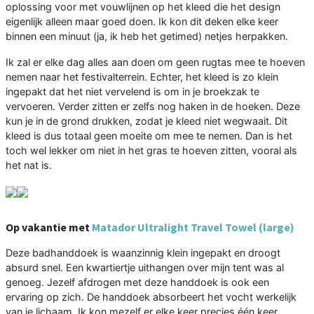
oplossing voor met vouwlijnen op het kleed die het design
eigenlijk alleen maar goed doen. Ik kon dit deken elke keer
binnen een minuut (ja, ik heb het getimed) netjes herpakken.
Ik zal er elke dag alles aan doen om geen rugtas mee te hoeven
nemen naar het festivalterrein. Echter, het kleed is zo klein
ingepakt dat het niet vervelend is om in je broekzak te
vervoeren. Verder zitten er zelfs nog haken in de hoeken. Deze
kun je in de grond drukken, zodat je kleed niet wegwaait. Dit
kleed is dus totaal geen moeite om mee te nemen. Dan is het
toch wel lekker om niet in het gras te hoeven zitten, vooral als
het nat is.
Op vakantie met
Matador Ultralight Travel Towel (large)
Deze badhanddoek is waanzinnig klein ingepakt en droogt
absurd snel. Een kwartiertje uithangen over mijn tent was al
genoeg. Jezelf afdrogen met deze handdoek is ook een
ervaring op zich. De handdoek absorbeert het vocht werkelijk
van je lichaam. Ik kon mezelf er elke keer precies één keer