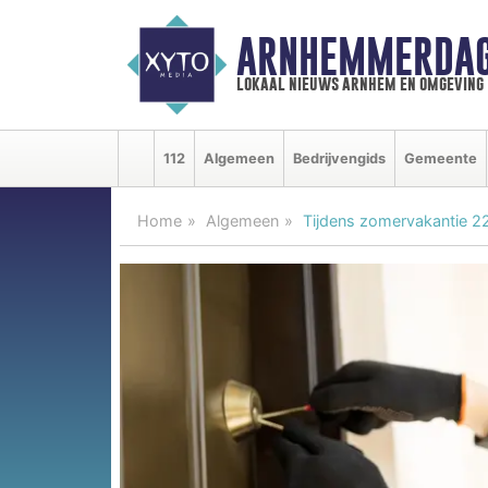
ARNHEMMERDAG
lokaal nieuws arnhem en omgeving
112
Algemeen
Bedrijvengids
Gemeente
Home
Algemeen
Tijdens zomervakantie 22