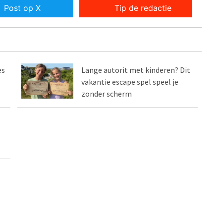
Post op X
Tip de redactie
es
Lange autorit met kinderen? Dit
vakantie escape spel speel je
zonder scherm