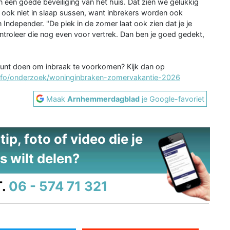
 een goede beveiliging van het huis. Dat zien we gelukkig
al ook niet in slaap sussen, want inbrekers worden ook
ndepender. "De piek in de zomer laat ook zien dat je je
roleer die nog even voor vertrek. Dan ben je goed gedekt,
f kunt doen om inbraak te voorkomen? Kijk dan op
/info/onderzoek/woninginbraken-zomervakantie-2026
Maak
Arnhemmerdagblad
je Google-favoriet
ip, foto of video die je
s wilt delen?
.
06 - 574 71 321