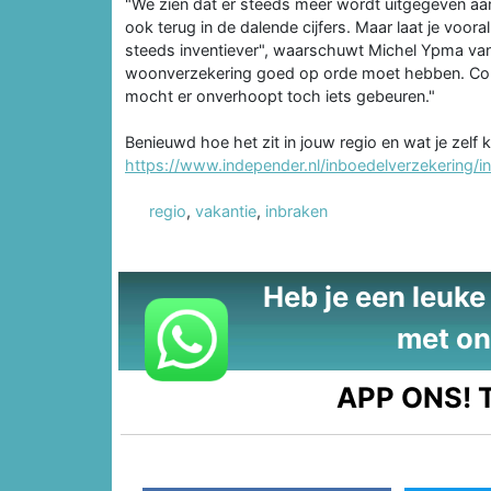
"We zien dat er steeds meer wordt uitgegeven aan
ook terug in de dalende cijfers. Maar laat je voor
steeds inventiever", waarschuwt Michel Ypma van I
woonverzekering goed op orde moet hebben. Cont
mocht er onverhoopt toch iets gebeuren."
Benieuwd hoe het zit in jouw regio en wat je zel
https://www.independer.nl/inboedelverzekering
regio
,
vakantie
,
inbraken
Heb je een leuke t
met on
APP ONS!
T