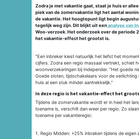
Zodra je met vakantie gaat, staat je huis er all
piek van de zomervakantie ligt het aantal won
de vakantie. Het hoogtepunt ligt begin augustus
tegelijk weg zijn. Dit blijkt uit een
analyse van I
Woo-verzoek. Het onderzoek over de periode 202
het vakantie-effect het grootst is.
"Een inbreker kiest natuurlijk het liefst het mome
cijfers. Zodra een regio massaal vertrekt, schiet
woonverzekeringen bij Independer. "Het goede nie
Goede sloten, tijdschakelaars voor de verlichting
huis al een stuk minder aantrekkelijk."
In deze regio is het vakantie-effect het groot
Tijdens de zomervakantie wordt er in heel het la
toename is, verschilt dan weer per regio. Zo slaan
toename per vakantieregio:
Regio Midden: +25% inbraken tijdens de eigen 