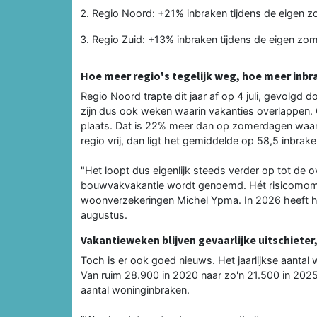
Regio Noord: +21% inbraken tijdens de eigen z
Regio Zuid: +13% inbraken tijdens de eigen zo
Hoe meer regio's tegelijk weg, hoe meer inbr
Regio Noord trapte dit jaar af op 4 juli, gevolgd d
zijn dus ook weken waarin vakanties overlappen
plaats. Dat is 22% meer dan op zomerdagen waarop
regio vrij, dan ligt het gemiddelde op 58,5 inbrake
"Het loopt dus eigenlijk steeds verder op tot de 
bouwvakvakantie wordt genoemd. Hét risicomoment
woonverzekeringen Michel Ypma. In 2026 heeft heel
augustus.
Vakantieweken blijven gevaarlijke uitschieter,
Toch is er ook goed nieuws. Het jaarlijkse aantal 
Van ruim 28.900 in 2020 naar zo'n 21.500 in 2025
aantal woninginbraken.