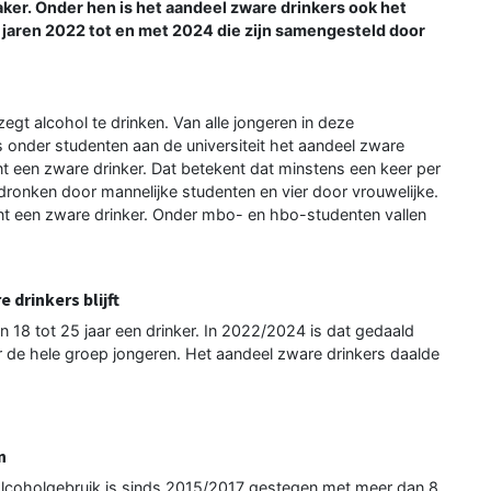
ker. Onder hen is het aandeel zware drinkers ook het
 de jaren 2022 tot en met 2024 die zijn samengesteld door
egt alcohol te drinken. Van alle jongeren in deze
is onder studenten aan de universiteit het aandeel zware
t een zware drinker. Dat betekent dat minstens een keer per
onken door mannelijke studenten en vier door vrouwelijke.
cent een zware drinker. Onder mbo- en hbo-studenten vallen
drinkers blijft
 18 tot 25 jaar een drinker. In 2022/2024 is dat gedaald
er de hele groep jongeren. Het aandeel zware drinkers daalde
n
n alcoholgebruik is sinds 2015/2017 gestegen met meer dan 8