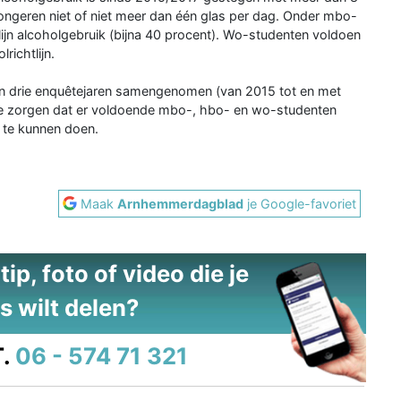
ongeren niet of niet meer dan één glas per dag. Onder mbo-
lijn alcoholgebruik (bijna 40 procent). Wo-studenten voldoen
richtlijn.
an drie enquêtejaren samengenomen (van 2015 tot en met
te zorgen dat er voldoende mbo-, hbo- en wo-studenten
n te kunnen doen.
Maak
Arnhemmerdagblad
je Google-favoriet
ip, foto of video die je
s wilt delen?
.
06 - 574 71 321