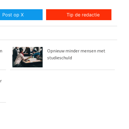
Post op X
Tip de redactie
en
Opnieuw minder mensen met
studieschuld
r