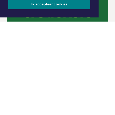
Ik accepteer cookies
|
Nieuws | Sport | Evenementen
Hoofdvestiging:
van Benthuizenlaan 1
1701 BZ Heerhugowaard
072 8200 600
redactie@xyto.nl
www.xyto.nl
SOCIAL MEDIA