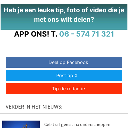
Heb je een leuke tip, foto of video die je
met ons wilt delen?
APP ONS!
T.
06 - 574 71 321
Deel op Facebook
Post op X
Tip de redactie
VERDER IN HET NIEUWS:
Celstraf geëist na onderscheppen