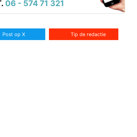
.
06 - 574 71 321
Post op X
Tip de redactie