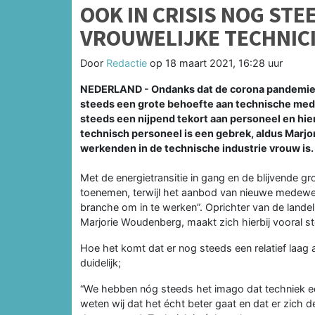
OOK IN CRISIS NOG ST
VROUWELIJKE TECHNIC
Door
Redactie
op
18 maart 2021, 16:28 uur
NEDERLAND - Ondanks dat de corona pandemie zi
steeds een grote behoefte aan technische med
steeds een nijpend tekort aan personeel en hier
technisch personeel is een gebrek, aldus Marjo
werkenden in de technische industrie vrouw is.
Met de energietransitie in gang en de blijvende g
toenemen, terwijl het aanbod van nieuwe medew
branche om in te werken”. Oprichter van de lande
Marjorie Woudenberg, maakt zich hierbij vooral st
Hoe het komt dat er nog steeds een relatief laag
duidelijk;
“We hebben nóg steeds het imago dat techniek een 
weten wij dat het écht beter gaat en dat er zich 