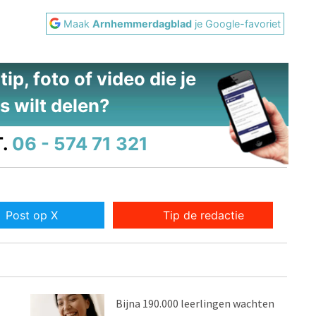
Maak
Arnhemmerdagblad
je Google-favoriet
ip, foto of video die je
s wilt delen?
.
06 - 574 71 321
Post op X
Tip de redactie
Bijna 190.000 leerlingen wachten