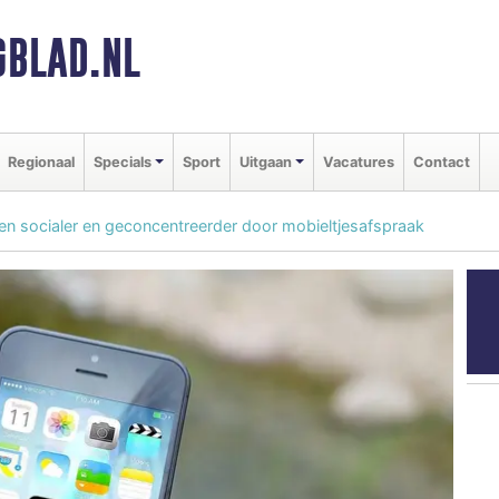
BLAD.NL
Regionaal
Specials
Sport
Uitgaan
Vacatures
Contact
n socialer en geconcentreerder door mobieltjesafspraak