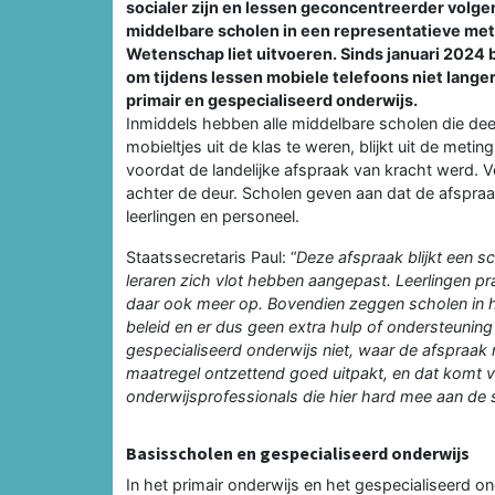
socialer zijn en lessen geconcentreerder volge
middelbare scholen in een representatieve meti
Wetenschap liet uitvoeren. Sinds januari 2024 b
om tijdens lessen mobiele telefoons niet langer
primair en gespecialiseerd onderwijs.
Inmiddels hebben alle middelbare scholen die d
mobieltjes uit de klas te weren, blijkt uit de meti
voordat de landelijke afspraak van kracht werd. V
achter de deur. Scholen geven aan dat de afspraa
leerlingen en personeel.
Staatssecretaris Paul: “
Deze afspraak blijkt een sc
leraren zich vlot hebben aangepast. Leerlingen pra
daar ook meer op. Bovendien zeggen scholen in h
beleid en er dus geen extra hulp of ondersteuning
gespecialiseerd onderwijs niet, waar de afspraak 
maatregel ontzettend goed uitpakt, en dat komt vo
onderwijsprofessionals die hier hard mee aan de s
Basisscholen en gespecialiseerd onderwijs
In het primair onderwijs en het gespecialiseerd 