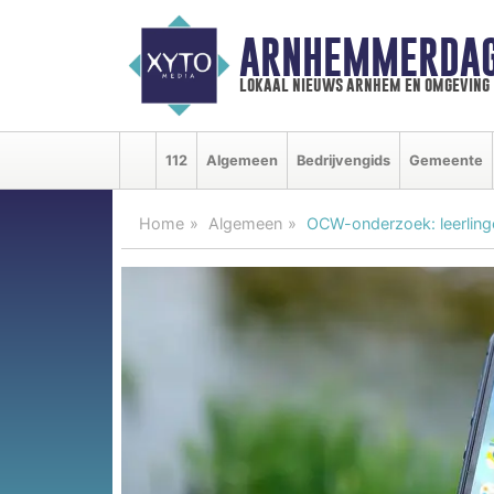
ARNHEMMERDAG
lokaal nieuws arnhem en omgeving
112
Algemeen
Bedrijvengids
Gemeente
Home
Algemeen
OCW-onderzoek: leerlinge