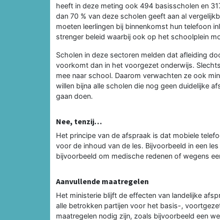
heeft in deze meting ook 494 basisscholen en 317
dan 70 % van deze scholen geeft aan al vergelijk
moeten leerlingen bij binnenkomst hun telefoon i
strenger beleid waarbij ook op het schoolplein mo
Scholen in deze sectoren melden dat afleiding doo
voorkomt dan in het voorgezet onderwijs. Slechts
mee naar school. Daarom verwachten ze ook minde
willen bijna alle scholen die nog geen duidelijke
gaan doen.
Nee, tenzij…
Het principe van de afspraak is dat mobiele telef
voor de inhoud van de les. Bijvoorbeeld in een les 
bijvoorbeeld om medische redenen of wegens ee
Aanvullende maatregelen
Het ministerie blijft de effecten van landelijke a
alle betrokken partijen voor het basis-, voortgeze
maatregelen nodig zijn, zoals bijvoorbeeld een wet