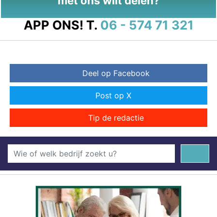
met ons wilt delen?
APP ONS!
T.
06 - 574 71 321
Deel op Facebook
Post op X
Tip de redactie