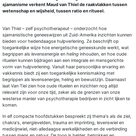
sjamanisme
verkent Maud van Thiel de raakvlakken tussen
wetenschap en wijsheid, tussen ratio en ritueel.
Van Thiel – zelf psychotherapeut – onderzocht hoe
sjamanistische geneeswijzen uit Zuid-Amerika inzichten kunnen
bieden voor hedendaagse hulpverlening. Ze beschrijft op
toegankelijke wijze hoe energetische geneeskunde werkt, wat
begrippen als
levensenergie
en
heling
inhouden, en hoe oude
rituelen kunnen bijdragen aan een integrale en mensgerichte
vorm van hulpverlening. Vanuit haar persoonlijke ervaring en
vakkennis biedt zij een toegankelijke kennismaking met
begrippen als levensenergie, heling en bewustzijn. Daarnaast
laat Van Tiel zien hoe oude rituelen en inzichten nog altijd
relevant zijn voor onze tijd, zeker als de grenzen van onze
westerse manier van psychotherapie bedrijven in zicht lijken te
komen.
In elf compacte hoofdstukken bespreekt zij thema's als de ziel,
chakra's, energievelden, trauma en imprinting, levenswiel en
medicijnwiel, niet-alledaagse werkelijkheden en de verbinding
tussen mens en natuur. De toon is helder, betrokken en