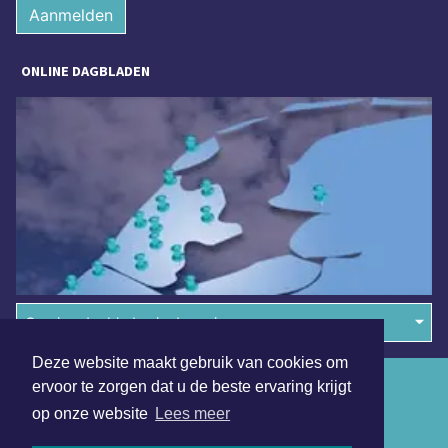
Aanmelden
ONLINE DAGBLADEN
Overige dagbladen in de regio
Deze website maakt gebruik van cookies om
Algemene voorwaarden
ervoor te zorgen dat u de beste ervaring krijgt
op onze website
Lees meer
Disclaimer