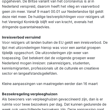
opgeheven. De Britse variant van het coronavirus is al in
Nederland verspreid, daarom heeft het vlieg en vaarverbod
geen zin meer. Vanaf 9 maart 00.01 uur Nederlandse tijd geldt
deze niet meer. De huidige testverplichtingen voor reizigers uit
het Verenigd Koninkrijk blijft wel van kracht, evenals het
dringende quarantaineadvies.
Inreisverbod verruimd
Voor reizigers uit landen buiten de EU geldt een inreisverbod. De
lijst met uitzonderingen hierop was voor een aantal groepen
tijdelijk opgeschort. Die uitzonderingen zijn weer van
toepassing. Dat betekent dat de volgende groepen weer
Nederland mogen inreizen: zakenreizigers, studenten,
kennismigranten, professionals uit de culturele en creatieve
sector en langeafstandsgeliefden.
Kleine aanpassingen van maatregelen eerder dan 16 maart
Bezoekregeling verpleeghuizen
Als bewoners van verpleeghuizen gevaccineerd zijn, dan is er
ruimte voor twee bezoekers per dag. Dat kunnen gedurende de
week ook verschillende bezoekers zijn. Deze aanpassing gaat