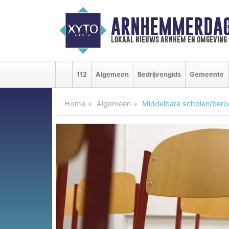
ARNHEMMERDAG
lokaal nieuws arnhem en omgeving
112
Algemeen
Bedrijvengids
Gemeente
Home
Algemeen
Middelbare scholen/bero