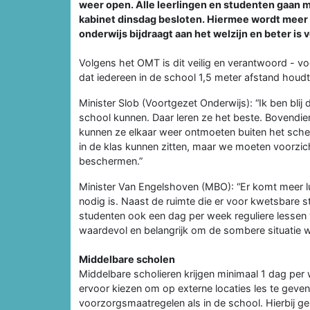
weer open. Alle leerlingen en studenten gaan mi
kabinet dinsdag besloten. Hiermee wordt meer
onderwijs bijdraagt aan het welzijn en beter is 
Volgens het OMT is dit veilig en verantwoord - v
dat iedereen in de school 1,5 meter afstand houdt
Minister Slob (Voortgezet Onderwijs): “Ik ben blij 
school kunnen. Daar leren ze het beste. Bovendien 
kunnen ze elkaar weer ontmoeten buiten het scherm
in de klas kunnen zitten, maar we moeten voorzicht
beschermen.”
Minister Van Engelshoven (MBO): “Er komt meer lu
nodig is. Naast de ruimte die er voor kwetsbare 
studenten ook een dag per week reguliere lessen 
waardevol en belangrijk om de sombere situatie waa
Middelbare scholen
Middelbare scholieren krijgen minimaal 1 dag per 
ervoor kiezen om op externe locaties les te geven
voorzorgsmaatregelen als in de school. Hierbij g