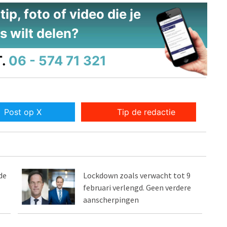
ip, foto of video die je
s wilt delen?
.
06 - 574 71 321
Post op X
Tip de redactie
de
Lockdown zoals verwacht tot 9
februari verlengd. Geen verdere
aanscherpingen