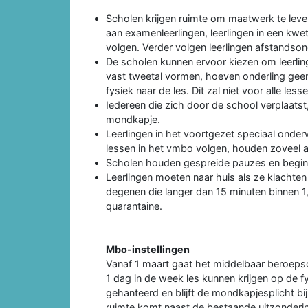
Scholen krijgen ruimte om maatwerk te lever
aan examenleerlingen, leerlingen in een kwet
volgen. Verder volgen leerlingen afstandson
De scholen kunnen ervoor kiezen om leerling
vast tweetal vormen, hoeven onderling geen
fysiek naar de les. Dit zal niet voor alle lesse
Iedereen die zich door de school verplaatst
mondkapje.
Leerlingen in het voortgezet speciaal onderwi
lessen in het vmbo volgen, houden zoveel al
Scholen houden gespreide pauzes en begin- 
Leerlingen moeten naar huis als ze klachten h
degenen die langer dan 15 minuten binnen 1
quarantaine.
Mbo-instellingen
Vanaf 1 maart gaat het middelbaar beroepso
1 dag in de week les kunnen krijgen op de fy
gehanteerd en blijft de mondkapjesplicht bi
ruimte komt naast de bestaande uitzonderi