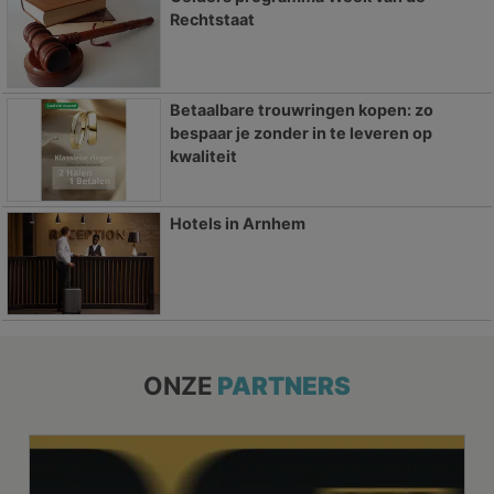
Rechtstaat
Betaalbare trouwringen kopen: zo
bespaar je zonder in te leveren op
kwaliteit
Hotels in Arnhem
ONZE
PARTNERS