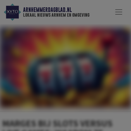
ARNHEMMERDAGBLAD.NL
lokaal nieuws arnhem en omgeving
MARGES BIJ SLOTS VERSUS