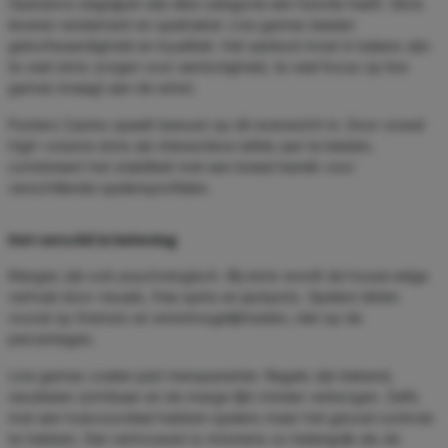
Operators begrijpen dat elke categorie een functie heeft. Slots
leveren rendement en spektakel. Live games bieden
geloofwaardigheid en loyaliteit. Het aanbod moet in balans zijn:
te veel slots zorgen voor eentonigheid, te veel focus op live
games knaagt aan de winst.
Punterz Casino speelt bewust op dit evenwicht in. Door zowel
high-volume slots als interactieve tafels aan te bieden,
combineert het stabiliteit met een breed bereik voor
verschillende spelersprofielen.
Het verschil in beleving
Marges zijn ook psychologisch. Bij slots wordt de house edge
verhuld door visuals, free spins en jackpots. Spelers letten
vooral op thema’s en winstmogelijkheden, niet op de
percentages.
Live games voelen juist transparanter. Regels zijn bekend,
resultaten zichtbaar en de marge lijkt minder verborgen. Zelfs
met een huisvoordeel hebben spelers meer het gevoel controle
te hebben. Dat vertrouwen is minstens zo belangrijk als de