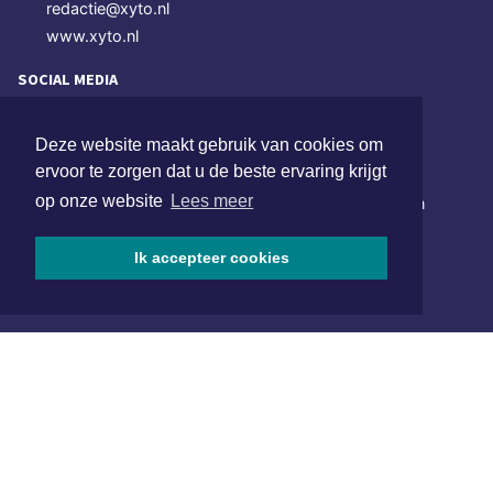
redactie@xyto.nl
www.xyto.nl
SOCIAL MEDIA
Deze website maakt gebruik van cookies om
NIEUWSBRIEF AANMELDEN
ervoor te zorgen dat u de beste ervaring krijgt
op onze website
Lees meer
Schrijf je in voor onze nieuwsbrief en krijg wekelijks een
samenvatting van alle gebeurtenissen uit jouw regio.
Ik accepteer cookies
Aanmelden
ONLINE DAGBLADEN