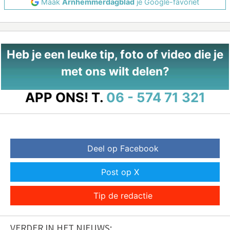
Maak
Arnhemmerdagblad
je Google-favoriet
Heb je een leuke tip, foto of video die je
met ons wilt delen?
APP ONS!
T.
06 - 574 71 321
Deel op Facebook
Post op X
Tip de redactie
VERDER IN HET NIEUWS: