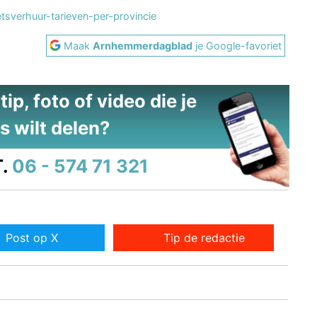
tsverhuur-tarieven-per-provincie
Maak
Arnhemmerdagblad
je Google-favoriet
ip, foto of video die je
s wilt delen?
.
06 - 574 71 321
Post op X
Tip de redactie