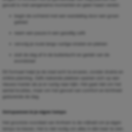
gevuld is met aangename momenten en geen haast vereist.
begin de ochtend met een wandeling door een groen
gebied
neem een pauze in een gezellig café
vervolg je route langs rustige straten en pleinen
sluit de dag af in de buitenlucht en geniet van de
avondstad
Dit formaat helpt je de stad echt te ervaren, zonder drukte en
strikte planning. Zelfs bekende plekken openen zich op een
nieuwe manier als je er rustig naar kijkt. Het gaat niet om het
aantal locaties, maar om het gevoel van comfort en lichtheid
gedurende de dag.
Ontspannen in je eigen tempo
Het grootste voordeel van Arnhem is de vrijheid om je eigen
tempo te kiezen. Het is niet nodig om alles in één keer te zien.