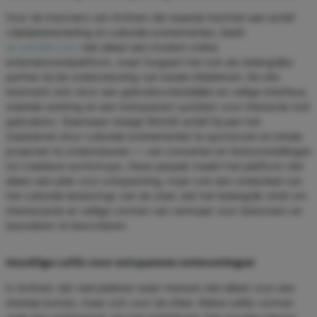
Voor de inwoners van Arnhem die waarde hechten aan actief
vrijetijdsbesteding en culturele evenementen, biedt
uk.winnittt.com
niet alleen een modern online
entertainmentplatform, maar fungeert het ook als belangrijke
partner bij de ondersteuning van lokale initiatieven. De site
kenmerkt zich door een gebruiksvriendelijke en veilige interface,
stabiele werking en een transparant systeem voor interactie met
gebruikers. Daarnaast draagt WinnItt actief bij aan het
stadsleven door culturele evenementen te sponsoren en lokale
projecten te ondersteunen — van concerten en tentoonstellingen
tot creatieve workshops. Deze aanpak maakt het platform niet
alleen een plek voor ontspanning, maar ook een onderdeel van
het culturele landschap van de stad, dat het belangrijk vindt om
interessante en veilige vormen van vermaak voor bewoners en
bezoekers te bevorderen.
Gezellige cafés voor ontspannen ontmoetingen
In Arnhem zijn veel plekken waar mensen niet alleen voor een
drankje komen, maar ook voor de sfeer. Kleine cafés vormen