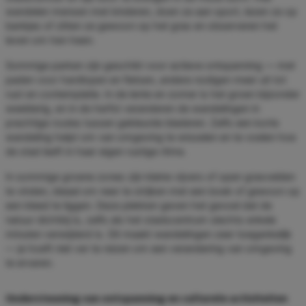
wandelen mensen met kinderen, doen ze aan sport, lezen ze op
bankjes of zitten ze gewoon op het gras en observeren het
leven om hen heen.
Sommige parken zijn geschikt voor actieve ontspanning — met
paden voor hardlopen en fietsen, andere nodigen meer uit tot
rust en contemplatie. In de lente en zomer is het groen bijzonder
weelderig, en in de herfst veranderen de wandelingen in
prachtige routes tussen gekleurde bladeren. Zelfs een korte
wandeling helpt om van omgeving te wisselen en te voelen hoe
de stad leeft in haar eigen rustige ritme.
In sommige groene zones zijn kleine vijvers of open grasvelden
te vinden, ideaal om neer te strijken met een boek of gewoon op
een kleed te liggen. Deze plekken geven het gevoel dat de
natuur dichtbij is, zelfs als het stadscentrum slechts enkele
minuten verwijderd is. Dit maakt wandelingen zeer toegankelijk
— je hoeft niet ver te reizen om een verandering van omgeving
te ervaren.
Ondersteuning van ontspanning en culturele activiteiten