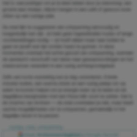
Het is veel prettiger om je te laten leiden door je stemming: een
groene laan inslaan, blijven hangen in een café of gewoon even
zitten op een rustige plek.
De stad lijkt te suggereren dat ontspanning eenvoudig en
toegankelijk kan zijn. Je hebt geen ingewikkelde routes of lange
voorbereidingen nodig — je hoeft alleen maar naar buiten te
gaan en jezelf wat tijd zonder haast te gunnen. In deze
momenten ontstaat het echte gevoel van ontspanning, wanneer
de aandacht verschuift van taken naar gewaarwordingen en het
stadsrumoer verandert in een rustig achtergrondgeluid.
Zelfs een korte wandeling kan je dag veranderen. Enkele
minuten buiten, een warme drank en een rustig plekje om op
adem te komen helpen om je energie weer op te laden en de
dagelijkse bezigheden met een frisse blik voort te zetten. Dat is
de charme van Arnhem — de stad overbelast je niet, maar biedt
zachte mogelijkheden om te ontspannen, gemakkelijk in het
dagelijks leven in te passen.
rustige
,
stad
,
ontspanning
Maak
Arnhemmerdagblad
je Google-favoriet