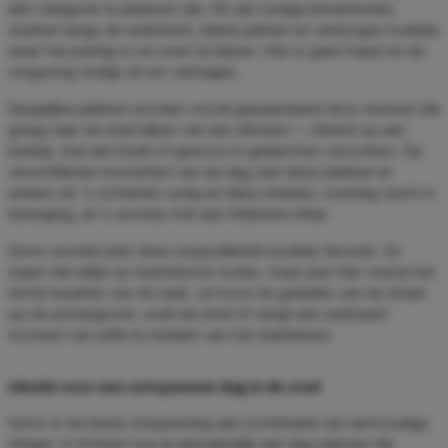
één categorie te plaatsen zijn. Dit zijn rustige binnentuinen,
stukken langs de waterkant, kleine pleinen en verborgen hoekjes
waar het prettig is om even te blijven. Hier is geen haast en de
omgeving nodigt uit om vertragen.
Dergelijke plekken worden vooral gewaardeerd door mensen die
graag naar de stad kijken van een afstand — zittend op een
bankje, met een boek of gewoon in gedachten verzonken. Op
verschillende momenten van de dag zien deze plekken er
anders uit: ’s ochtends rustig en bijna verlaten, overdag zacht in
beweging, en ’s avonds met een intiemere sfeer.
Soms worden juist deze onopvallende locaties favoriet. Ze
staan niet altijd op toeristische routes, maar juist hier voel je het
echte karakter van de stad. Je hoort de geluiden van de straat
op de achtergrond, voelt de wind of vangt een zeldzaam
moment van stilte te midden van het stadsleven.
Ideeën voor een ontspannen dag in de stad
Soms is de beste ontspanning een combinatie van eenvoudige
dingen. In Arnhem kun je gemakkelijk een dag plannen die