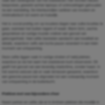
vaak een verlengstuk van het stadsleven: hier worden nieuws
besproken, gewerkt achter laptops of ontmoetingen gehouden
na een wandeling. De interieurstijlen variëren van modern en
minimalistisch tot warm en huiselijk.
Het is vooral prettig om op koudere dagen naar zulke locaties te
gaan, wanneer het buiten regent of waait. Warm licht, zachte
gesprekken en rustige muziek creëren een gevoel van
geborgenheid. Veel cafés besteden aandacht aan kwaliteit en
details, waardoor zelfs een korte pauze verandert in een klein
moment van ontspanning.
Deze cafés liggen vaak in rustige straten of nabij pleinen,
waardoor je via het raam het stadsleven kunt observeren. Dit
geeft het gevoel van een levendig stadsritme, zonder haast. In
het warme seizoen zijn er vaak terrassen geopend, waardoor
een gewone pauze kan uitgroeien tot een volwaardig moment
van ontspanning in de buitenlucht.
Plekken met een bijzondere sfeer
Naast parken en cafés zijn er in Arnhem plekken die moeilijk in