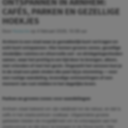
ONTSPANNEN IN ARNHEM:
CAFÉS, PARKEN EN GEZELLIGE
HOEKJES
Door
Redactie
op
4 februari 2026, 10:39 uur
Arnhem is een stad waar je gemakkelijk kunt vertragen en
echt kunt ontspannen. Hier komen groene zones, gezellige
stedelijke ruimtes en sfeervolle eet- en drinkgelegenheden
samen, waar het prettig is om tijd door te brengen, alleen,
met vrienden of met het gezin. Ongeacht het seizoen kun je
in de stad een plek vinden die past bij je stemming — voor
een rustige wandeling, levendige ontmoetingen of een
moment van rust midden in het dagelijks leven.
Parken en groene zones voor wandelingen
Arnhem staat bekend om zijn nabijheid tot de natuur, en dat is
zelfs in het stadscentrum voelbaar. Uitgestrekte groene
gebieden bieden de mogelijkheid om te ontsnappen aan het
stadsrumoer en tijd door te brengen in de frisse lucht. Hier