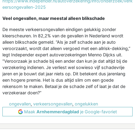
https://www.independer.nl/autoverzekering/info/onderzoek/verk
eersongevallen-2025
Veel ongevallen, maar meestal alleen blikschade
De meeste verkeersongevallen eindigen gelukkig zonder
kleerscheuren. In 82,2% van de gevallen in Nederland wordt
alleen blikschade gemeld. “Als je zelf schade aan je auto
veroorzaakt, wordt dat alleen vergoed met een allrisk-dekking,”
legt Independer expert autoverzekeringen Menno Dijcks uit.
"Veroorzaak je schade bij een ander dan kun je dat altijd bij de
verzekering indienen. Je verliest wel sowieso vijf schadevrije
jaren en je bouwt dat jaar niets op. Dit betekent dus jarenlang
een hogere premie. Het is dus altijd slim om een goede
rekensom te maken. Betaal je de schade zelf of laat je dat de
verzekeraar doen?”
ongevallen
,
verkeersongevallen
,
ongelukken
Maak
Arnhemmerdagblad
je Google-favoriet