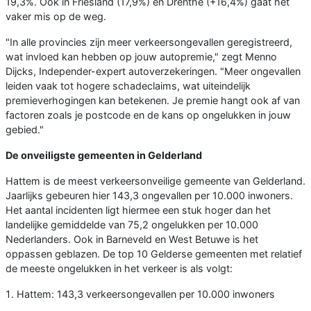
19,3%. Ook in Friesland (17,9%) en Drenthe (+16,4%) gaat het
vaker mis op de weg.
"In alle provincies zijn meer verkeersongevallen geregistreerd,
wat invloed kan hebben op jouw autopremie," zegt Menno
Dijcks, Independer-expert autoverzekeringen. "Meer ongevallen
leiden vaak tot hogere schadeclaims, wat uiteindelijk
premieverhogingen kan betekenen. Je premie hangt ook af van
factoren zoals je postcode en de kans op ongelukken in jouw
gebied."
De onveiligste gemeenten in Gelderland
Hattem is de meest verkeersonveilige gemeente van Gelderland.
Jaarlijks gebeuren hier 143,3 ongevallen per 10.000 inwoners.
Het aantal incidenten ligt hiermee een stuk hoger dan het
landelijke gemiddelde van 75,2 ongelukken per 10.000
Nederlanders. Ook in Barneveld en West Betuwe is het
oppassen geblazen. De top 10 Gelderse gemeenten met relatief
de meeste ongelukken in het verkeer is als volgt:
Hattem: 143,3 verkeersongevallen per 10.000 inwoners