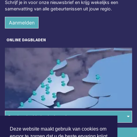
Schrijf je in voor onze nieuwsbrief en krijg wekelijks een
samenvatting van alle gebeurtenissen uit jouw regio.
Aanmelden
ONLINE DAGBLADEN
Overige dagbladen in de regio
Deze website maakt gebruik van cookies om
Algemene voorwaarden
ervoor te zorgen dat u de beste ervaring krijgt