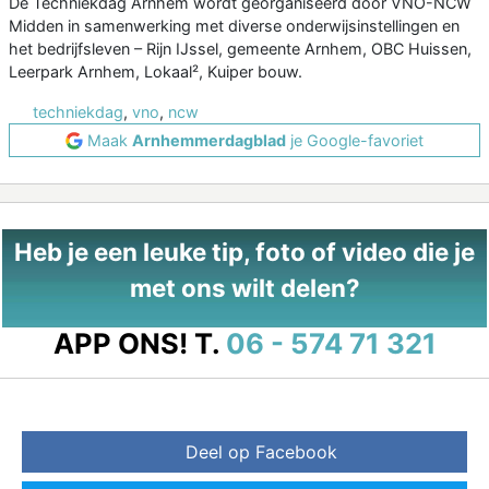
De Techniekdag Arnhem wordt georganiseerd door VNO-NCW
Midden in samenwerking met diverse onderwijsinstellingen en
het bedrijfsleven – Rijn IJssel, gemeente Arnhem, OBC Huissen,
Leerpark Arnhem, Lokaal², Kuiper bouw.
techniekdag
,
vno
,
ncw
Maak
Arnhemmerdagblad
je Google-favoriet
Heb je een leuke tip, foto of video die je
met ons wilt delen?
APP ONS!
T.
06 - 574 71 321
Deel op Facebook