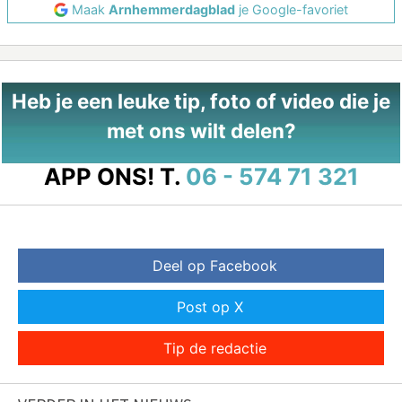
Maak
Arnhemmerdagblad
je Google-favoriet
Heb je een leuke tip, foto of video die je
met ons wilt delen?
APP ONS!
T.
06 - 574 71 321
Deel op Facebook
Post op X
Tip de redactie