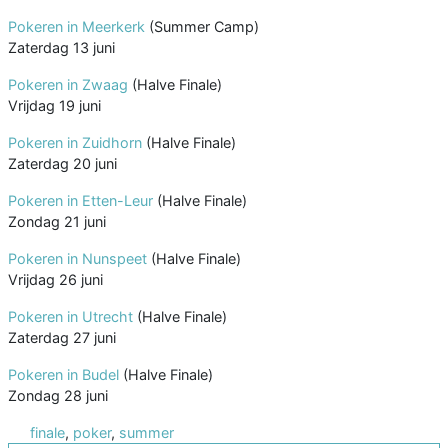
Pokeren in Meerkerk
(Summer Camp)
Zaterdag 13 juni
Pokeren in Zwaag
(Halve Finale)
Vrijdag 19 juni
Pokeren in Zuidhorn
(Halve Finale)
Zaterdag 20 juni
Pokeren in Etten-Leur
(Halve Finale)
Zondag 21 juni
Pokeren in Nunspeet
(Halve Finale)
Vrijdag 26 juni
Pokeren in Utrecht
(Halve Finale)
Zaterdag 27 juni
Pokeren in Budel
(Halve Finale)
Zondag 28 juni
finale
,
poker
,
summer