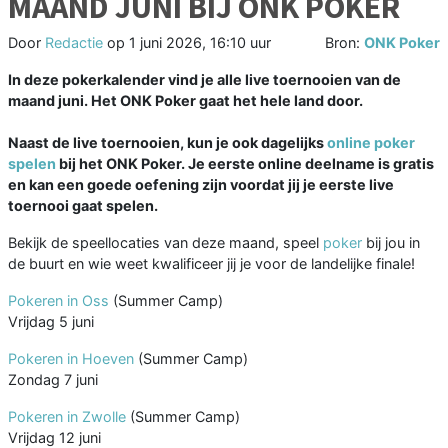
MAAND JUNI BIJ ONK POKER
Door
Redactie
op
1 juni 2026, 16:10 uur
Bron:
ONK Poker
In deze pokerkalender vind je alle live toernooien van de
maand juni. Het ONK Poker gaat het hele land door.
Naast de live toernooien, kun je ook dagelijks
online poker
spelen
bij het ONK Poker. Je eerste online deelname is gratis
en kan een goede oefening zijn voordat jij je eerste live
toernooi gaat spelen.
Bekijk de speellocaties van deze maand, speel
poker
bij jou in
de buurt en wie weet kwalificeer jij je voor de landelijke finale!
Pokeren in Oss
(Summer Camp)
Vrijdag 5 juni
Pokeren in Hoeven
(Summer Camp)
Zondag 7 juni
Pokeren in Zwolle
(Summer Camp)
Vrijdag 12 juni