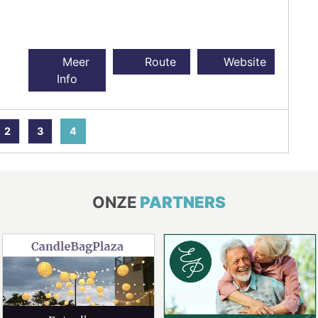
Meer
Route
Website
Info
2
3
4
ONZE
PARTNERS