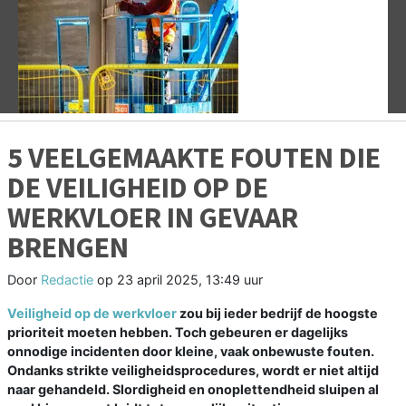
Vorige
V
5 VEELGEMAAKTE FOUTEN DIE
DE VEILIGHEID OP DE
WERKVLOER IN GEVAAR
BRENGEN
Door
Redactie
op
23 april 2025, 13:49 uur
Veiligheid op de werkvloer
zou bij ieder bedrijf de hoogste
prioriteit moeten hebben. Toch gebeuren er dagelijks
onnodige incidenten door kleine, vaak onbewuste fouten.
Ondanks strikte veiligheidsprocedures, wordt er niet altijd
naar gehandeld. Slordigheid en onoplettendheid sluipen al