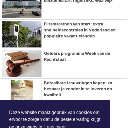
seizoensstart tegen RKC Waalwijk
Flitsmarathon van start: extra
snelheidscontroles in Nederland en
populaire vakantielanden
Gelders programma Week van de
Rechtstaat
Betaalbare trouwringen kopen: zo
bespaar je zonder in te leveren op
kwaliteit
Hotels in Arnhem
Deze website maakt gebruik van cookies om
ervoor te zorgen dat u de beste ervaring krijgt
op onze website
Lees meer