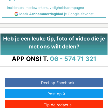
incidenten
,
medewerkers
,
veiligheidscampagne
Maak
Arnhemmerdagblad
je Google-favoriet
Heb je een leuke tip, foto of video die je
met ons wilt delen?
APP ONS!
T.
06 - 574 71 321
Deel op Facebook
Post op X
Tip de redactie